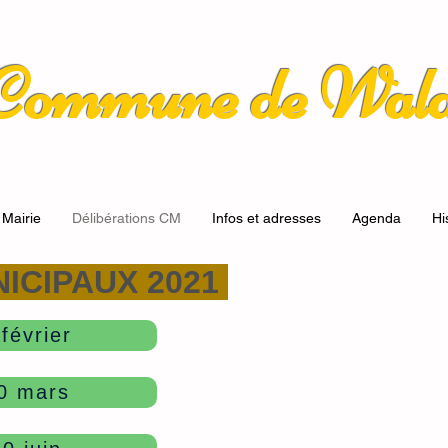
Commune de Wald
 Mairie
Délibérations CM
Infos et adresses
Agenda
Hi
ICIPAUX
2021
février
30 mars